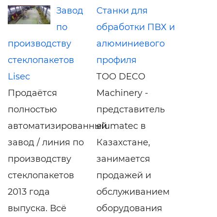
Завод
Станки для
по
обработки ПВХ и
производству
алюминиевого
стеклопакетов
профиля
Lisec
ТОО DECO
Продаётся
Machinery -
полностью
представитель
автоматизированный
elumatec в
завод / линия по
Казахстане,
производству
занимается
стеклопакетов
продажей и
2013 года
обслуживанием
выпуска. Всё
оборудования