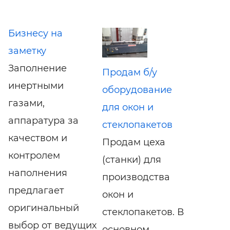
Бизнесу на
заметку
Заполнение
Продам б/у
инертными
оборудование
газами,
для окон и
аппаратура за
стеклопакетов
качеством и
Продам цеха
контролем
(станки) для
наполнения
производства
предлагает
окон и
оригинальный
стеклопакетов. В
выбор от ведущих
основном,