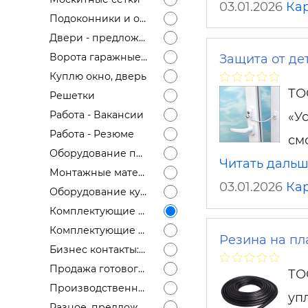
03.01.2026
Ка
Подоконники и отливы
Двери - предложение
Ворота гаражные, откатные, распашные
Защита от дет
Куплю окно, дверь
ТО
Решетки
Работа - Вакансии
«У
Работа - Резюме
см
Оборудование продам
Читать даль
Монтажные материалы
03.01.2026
Ка
Оборудование куплю
Комплектующие для окон, дверей - предложение
Комплектующие для окон, дверей - спрос
Резина на пл
Бизнес контакты: ищу дилера, ищем постоянного поставщика окон
Продажа готового бизнеса
ТО
Производственные площади, офисы
уп
Разное, предложение, спрос