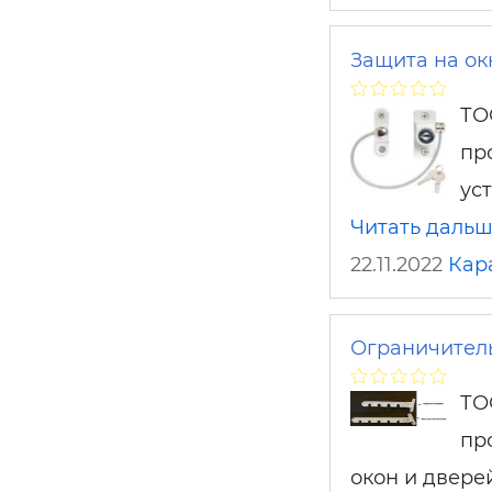
Защита на окн
ТО
пр
ус
Читать даль
22.11.2022
Кар
Ограничител
ТО
пр
окон и двере