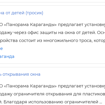
а от детей (тросик)
О «Панорама Караганды» предлагает установк
одажу через офис защиты на окна от детей. Ос
тройства состоит из многожильного троса, кото
ше
аганда
ь открывания окна
О «Панорама Караганды» предлагает установк
одажу ограничителя открывания для пластико
й. Благодаря использованию ограничителей …