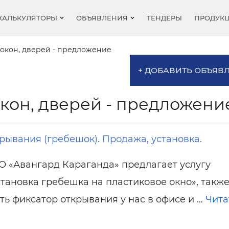
КАЛЬКУЛЯТОРЫ
ОБЪЯВЛЕНИЯ
ТЕНДЕРЫ
ПРОДУК
окон, дверей - предложение
+ ДОБАВИТЬ ОБЪЯВ
ковые окна
цены на окна
и скидки
Алюминиевые окна
Стеклопакеты
Балконы
Балконы
Выставки
кон, дверей - предложени
нные окна
 окон
входные
я окон
Дерево-алюминиевы
Аксессуары
Готовые окна
Откосы
Новости
другие
родки
ьные системы
Фасады
Жалюзи
Фасады
Рейтинг
ы (бренды)
нники
москитные
г сайтов
Поставщики
Москитные сетки
Двери межкомнатны
Статьи
рывания (гребешок). Продажа, установка.
нники
Перегородки
Двери
Гардины
О «Авангард Караганда» предлагает услугу
кно, дверь
Решетки
Жалюзи
становка гребешка на пластиковое окно», такж
- Резюме
и
Разное, предложение
Отливы
ть фиксатор открывания у нас в офисе и …
Чита
ые роллеты
Шторы-жалюзи