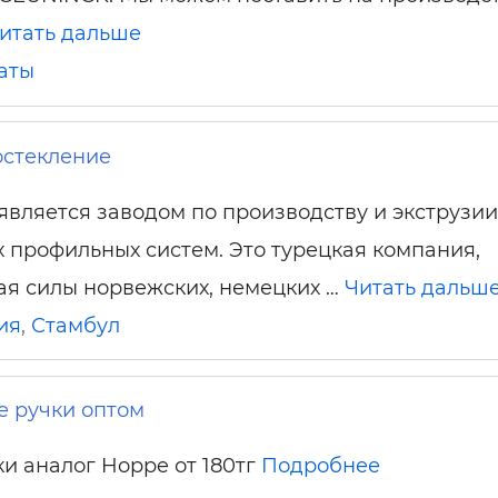
итать дальше
аты
остекление
вляется заводом по производству и экструзии
профильных систем. Это турецкая компания,
я силы норвежских, немецких …
Читать дальш
ия
,
Стамбул
 ручки оптом
и аналог Hoppe от 180тг
Подробнее