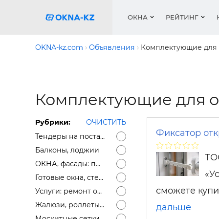
ОКНА
РЕЙТИНГ
OKNA-kz.com
Объявления
Комплектующие для 
Пласти
Окна
Расчет 
Окна
Окна
Акции 
Комплектующие для о
Деревя
Услуги
Ремонт
Двери 
Галере
Двери
Работа
Перего
Профил
Рубрики:
ОЧИСТИТЬ
Систем
Подоко
Сетки 
Рейтин
Фиксатор отк
Тендеры на поставку окон, фасадов
Медиа
Ворота
Подоко
Балконы, лоджии
ТО
Куплю о
Ворота
ОКНА, фасады: предложение
«У
Работа 
Решетк
Готовые окна, стеклопакеты, подоконники (остатки)
сможете купи
Услуги: ремонт окон, доставка окон, откосы
Защитн
Жалюзи, роллеты, маркизы
дальше
Москитные сетки