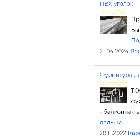
ПВХ уголок
Пр
Бы
По
21.04.2024
Ро
Фурнитура дл
ТО
фу
- балконная з
дальше
28.11.2022
Кар