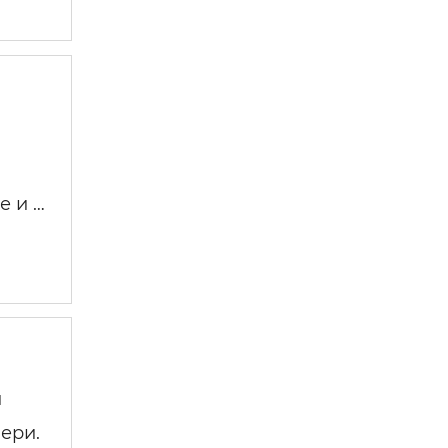
е и …
й
ери.