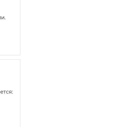
и.
ется: