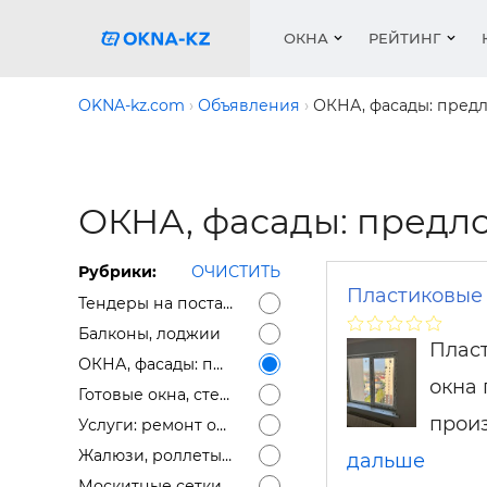
ОКНА
РЕЙТИНГ
OKNA-kz.com
Объявления
ОКНА, фасады: пред
Пласти
Окна
Расчет 
Окна
Окна
Акции 
ОКНА, фасады: предл
Деревя
Услуги
Ремонт
Двери 
Галере
Двери
Работа
Перего
Профил
Рубрики:
ОЧИСТИТЬ
Систем
Подоко
Сетки 
Рейтин
Пластиковые 
Тендеры на поставку окон, фасадов
Медиа
Ворота
Подоко
Балконы, лоджии
Пласт
Куплю о
Ворота
ОКНА, фасады: предложение
окна
Работа 
Жалюз
Готовые окна, стеклопакеты, подоконники (остатки)
произ
Услуги: ремонт окон, доставка окон, откосы
Защитн
Жалюзи, роллеты, маркизы
дальше
Москитные сетки