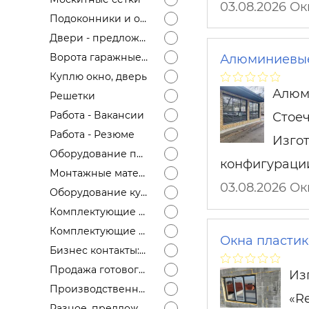
03.08.2026 О
Подоконники и отливы
Двери - предложение
Ворота гаражные, откатные, распашные
Алюминиевые 
Куплю окно, дверь
Алюми
Решетки
Работа - Вакансии
Стоеч
Работа - Резюме
Изго
Оборудование продам
конфигураци
Монтажные материалы
03.08.2026 О
Оборудование куплю
Комплектующие для окон, дверей - предложение
Комплектующие для окон, дверей - спрос
Окна пластик
Бизнес контакты: ищу дилера, ищем постоянного поставщика окон
Продажа готового бизнеса
Из
Производственные площади, офисы
«R
Разное, предложение, спрос