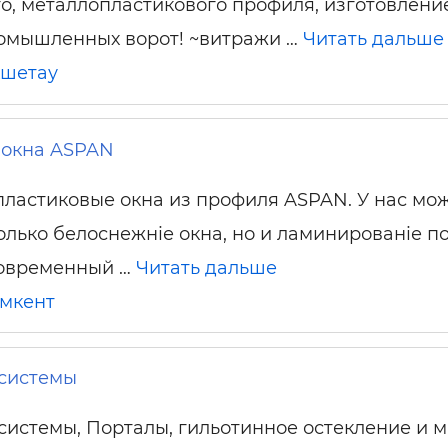
, металлопластикового профиля, изготовлени
ромышленных ворот! ~витражи …
Читать дальше
кшетау
 окна ASPAN
ластиковые окна из профиля ASPAN. У нас мо
только белоснежніе окна, но и ламинированіе п
современный …
Читать дальше
мкент
системы
истемы, Порталы, гильотинное остекление и 