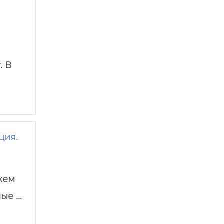
. В
ция.
жем
ные …