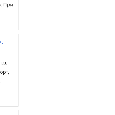
в. При
од
 из
орт,
…