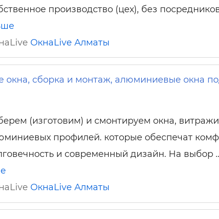
бственное производство (цех), без посреднико
ьше
кнаLive
ОкнаLive
Алматы
окна, сборка и монтаж, алюминиевые окна п
берем (изготовим) и смонтируем окна, витражи
юминиевых профилей. которые обеспечат комф
лговечность и современный дизайн. На выбор 
ше
кнаLive
ОкнаLive
Алматы