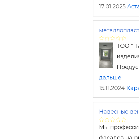
17.01.2025
Аст
металлоплас
ТОО "П
издели
Предус
дальше
15.11.2024
Кар
Навесные вен
Мы професси
фасадов на ры