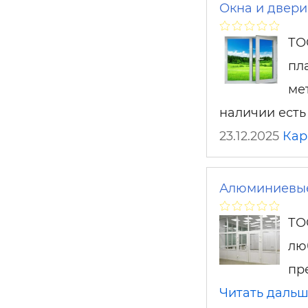
Окна и двери
ТО
пл
ме
наличии есть
23.12.2025
Кар
Алюминиевые 
ТО
лю
пр
Читать даль