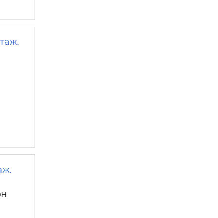
таж.
аж.
он