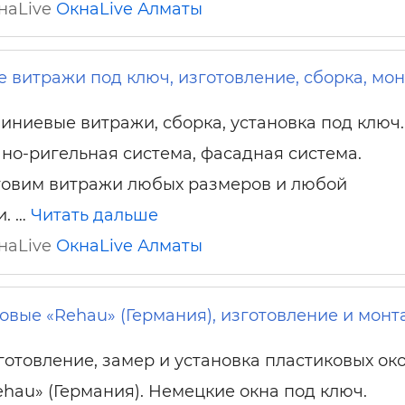
кнаLive
ОкнаLive
Алматы
витражи под ключ, изготовление, сборка, мон
ниевые витражи, сборка, установка под ключ.
но-ригельная система, фасадная система.
товим витражи любых размеров и любой
и. …
Читать дальше
кнаLive
ОкнаLive
Алматы
овые «Rehau» (Германия), изготовление и монт
готовление, замер и установка пластиковых ок
ehau» (Германия). Немецкие окна под ключ.