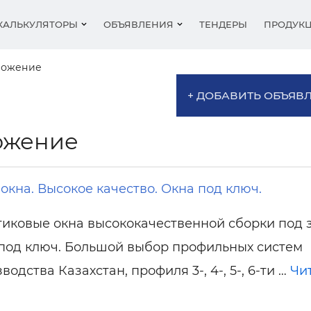
КАЛЬКУЛЯТОРЫ
ОБЪЯВЛЕНИЯ
ТЕНДЕРЫ
ПРОДУК
ложение
+ ДОБАВИТЬ ОБЪЯВ
ковые окна
цены на окна
и скидки
Алюминиевые окна
Стеклопакеты
Балконы
Балконы
Выставки
ожение
нные окна
 окон
входные
я окон
Дерево-алюминиевы
Аксессуары
Готовые окна
Откосы
Новости
другие
родки
ьные системы
Фасады
Жалюзи
Фасады
Рейтинг
ы (бренды)
нники
москитные
г сайтов
Поставщики
Москитные сетки
Двери межкомнатны
Статьи
окна. Высокое качество. Окна под ключ.
нники
Перегородки
Двери
Гардины
иковые окна высококачественной сборки под з
кно, дверь
Решетки
Решетки
 под ключ. Большой выбор профильных систем
- Резюме
и
Разное, предложение
Отливы
водства Казахстан, профиля 3-, 4-, 5-, 6-ти …
Чи
ые роллеты
Шторы-жалюзи