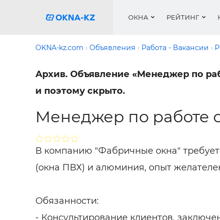
ОКНА
РЕЙТИНГ
OKNA-kz.com
Объявления
Работа - Вакансии
Р
Архив. Объявление «Менеджер по раб
Пласти
Окна
Расчет 
Окна
Окна
Акции 
и поэтому скрыто.
Деревя
Услуги
Ремонт
Двери 
Галере
Менеджер по работе 
Двери
Работа
Перего
Профил
Систем
Подоко
Сетки 
Рейтин
Медиа
Ворота
Подоко
В компанию "Фабричные окна" требует
Куплю о
Ворота
(окна ПВХ) и алюминия, опыт желателе
Работа 
Решетк
Защитн
Обязанности:
- Консультирование
клиентов, заключе