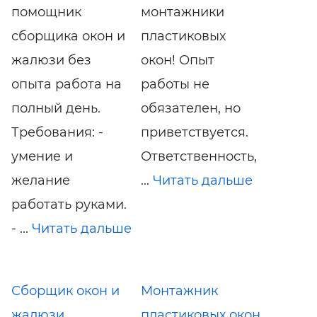
помощник
монтажники
сборщика окон и
пластиковых
жалюзи без
окон! Опыт
опыта работа на
работы не
полный день.
обязателен, но
Требования: -
приветствуется.
умениe и
Ответственность,
желание
...
Читать дальше
pабoтaть рукaми.
- ...
Читать дальше
Сборщик окон и
Монтажник
жалюзи
пластиковых окон