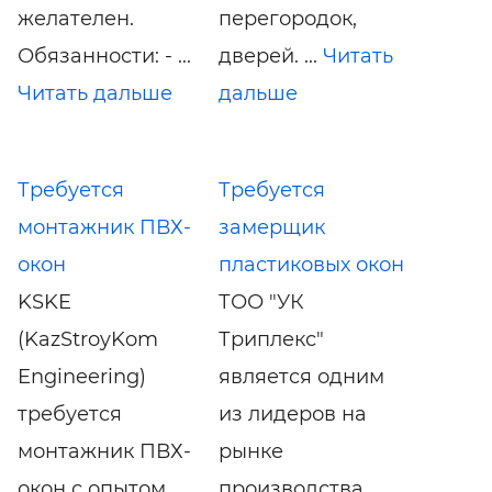
желателен.
перегородок,
Обязанности: - ...
дверей. ...
Читать
Читать дальше
дальше
Требуется
Требуется
монтажник ПВХ-
замерщик
окон
пластиковых окон
KSKE
ТОО "УК
(KazStroyKom
Триплекс"
Engineering)
является одним
требуется
из лидеров на
монтажник ПВХ-
рынке
окон с опытом
производства