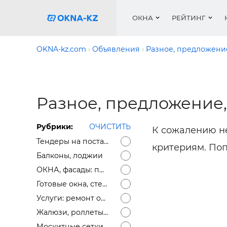
ОКНА
РЕЙТИНГ
OKNA-kz.com
Объявления
Разное, предложени
Пласти
Окна
Расчет 
Окна
Окна
Акции 
Разное, предложение
Деревя
Услуги
Ремонт
Двери 
Галере
Двери
Работа
Перего
Профил
Рубрики:
ОЧИСТИТЬ
К сожалению н
Систем
Подоко
Сетки 
Рейтин
Тендеры на поставку окон, фасадов
критериям. По
Медиа
Ворота
Подоко
Балконы, лоджии
Куплю о
Ворота
ОКНА, фасады: предложение
Работа 
Решетк
Готовые окна, стеклопакеты, подоконники (остатки)
Услуги: ремонт окон, доставка окон, откосы
Защитн
Жалюзи, роллеты, маркизы
Москитные сетки