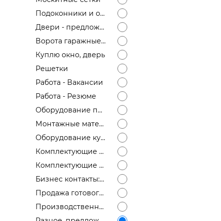
Подоконники и отливы
Двери - предложение
Ворота гаражные, откатные, распашные
Куплю окно, дверь
Решетки
Работа - Вакансии
Работа - Резюме
Оборудование продам
Монтажные материалы
Оборудование куплю
Комплектующие для окон, дверей - предложение
Комплектующие для окон, дверей - спрос
Бизнес контакты: ищу дилера, ищем постоянного поставщика окон
Продажа готового бизнеса
Производственные площади, офисы
Разное, предложение, спрос