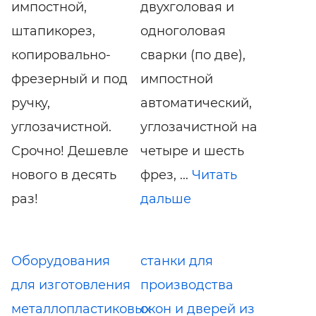
импостной,
двухголовая и
штапикорез,
одноголовая
копировально-
сварки (по две),
фрезерный и под
импостной
ручку,
автоматический,
углозачистной.
углозачистной на
Срочно! Дешевле
четыре и шесть
нового в десять
фрез, ...
Читать
раз!
дальше
Оборудования
станки для
для изготовления
производства
металлопластиковых
окон и дверей из