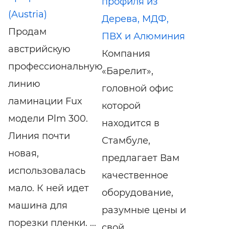
профиля из
(Austria)
Дерева, МДФ,
Продам
ПВХ и Алюминия
австрийскую
Компания
профессиональную
«Барелит»,
линию
головной офис
ламинации Fux
которой
модели Plm 300.
находится в
Линия почти
Стамбуле,
новая,
предлагает Вам
использовалась
качественное
мало. К ней идет
оборудование,
машина для
разумные цены и
порезки пленки. ...
свой