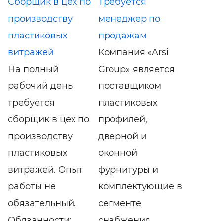
Сборщик в цех по
Требуется
производству
менеджер по
пластиковых
продажам
витражей
Компания «Arsi
На полный
Group» является
рабочий день
поставщиком
требуется
пластиковых
сборщик в цех по
профилей,
производству
дверной и
пластиковых
оконной
витражей. Опыт
фурнитуры и
работы не
комплектующие в
обязательный.
сегменте
Обязанности:
снабжения