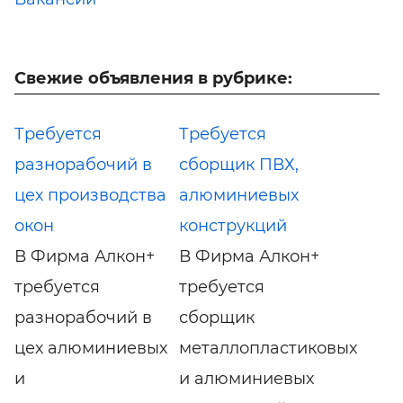
Свежие объявления в рубрике:
Требуется
Требуется
разнорабочий в
сборщик ПВХ,
цех производства
алюминиевых
окон
конструкций
В Фирма Алкон+
В Фирма Алкон+
требуется
требуется
разнорабочий в
сборщик
цех алюминиевых
металлопластиковых
и
и алюминиевых