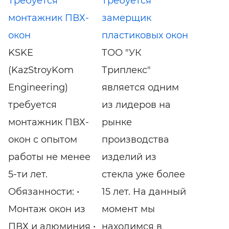
Требуется
Требуется
монтажник ПВХ-
замерщик
окон
пластиковых окон
KSKE
ТОО "УК
(KazStroyKom
Триплекс"
Engineering)
является одним
требуется
из лидеров на
монтажник ПВХ-
рынке
окон с опытом
производства
работы не менее
изделий из
5-ти лет.
стекла уже более
Обязанности: •
15 лет. На данный
Монтаж окон из
момент мы
ПВХ и алюминия •
находимся в