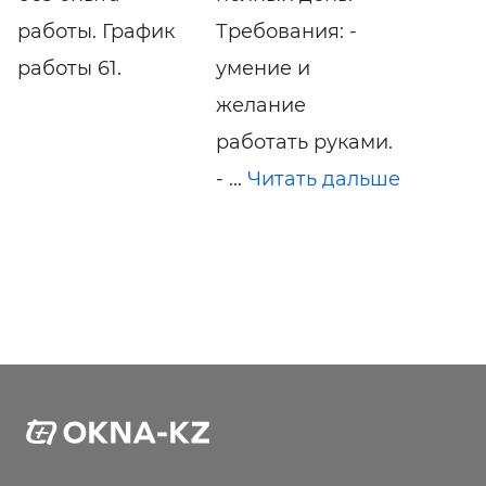
работы. График
Требования: -
работы 61.
умениe и
желание
pабoтaть рукaми.
- ...
Читать дальше