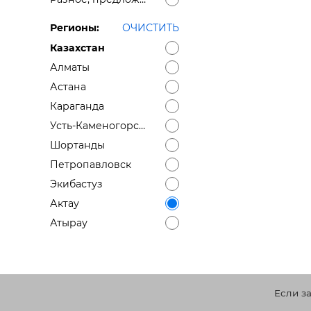
Регионы:
ОЧИСТИТЬ
Казахстан
Алматы
Астана
Караганда
Усть-Каменогорск ВКО
Шортанды
Петропавловск
Экибастуз
Актау
Атырау
Если з