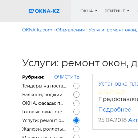
ОКНА
РЕЙТИНГ
OKNA-kz.com
Объявления
Услуги: ремонт окон,
Пласти
Окна
Расчет 
Окна
Окна
Акции 
Услуги: ремонт окон, д
Деревя
Услуги
Ремонт
Двери 
Галере
Двери
Работа
Перего
Профил
Рубрики:
ОЧИСТИТЬ
Систем
Подоко
Сетки 
Рейтин
Установка пл
Тендеры на поставку окон, фасадов
Медиа
Ворота
Подоко
Балконы, лоджии
Предоставляе
Куплю о
Ворота
ОКНА, фасады: предложение
Подробнее
Работа 
Жалюз
Готовые окна, стеклопакеты, подоконники (остатки)
25.04.2018
Акт
Услуги: ремонт окон, доставка окон, откосы
Защитн
Жалюзи, роллеты, маркизы
Москитные сетки