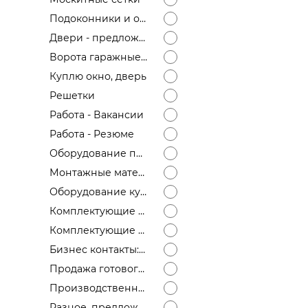
Подоконники и отливы
Двери - предложение
Ворота гаражные, откатные, распашные
Куплю окно, дверь
Решетки
Работа - Вакансии
Работа - Резюме
Оборудование продам
Монтажные материалы
Оборудование куплю
Комплектующие для окон, дверей - предложение
Комплектующие для окон, дверей - спрос
Бизнес контакты: ищу дилера, ищем постоянного поставщика окон
Продажа готового бизнеса
Производственные площади, офисы
Разное, предложение, спрос